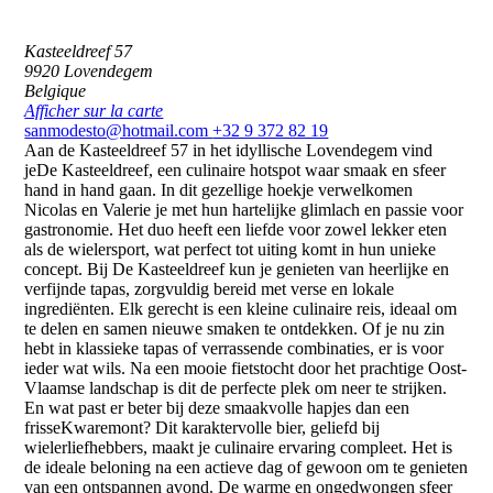
Kasteeldreef 57
9920
Lovendegem
Belgique
(opent in nieuw venster)
Afficher sur la carte
sanmodesto@hotmail.com
+32 9 372 82 19
Aan de Kasteeldreef 57 in het idyllische Lovendegem vind
jeDe Kasteeldreef, een culinaire hotspot waar smaak en sfeer
hand in hand gaan. In dit gezellige hoekje verwelkomen
Nicolas en Valerie je met hun hartelijke glimlach en passie voor
gastronomie. Het duo heeft een liefde voor zowel lekker eten
als de wielersport, wat perfect tot uiting komt in hun unieke
concept. Bij De Kasteeldreef kun je genieten van heerlijke en
verfijnde tapas, zorgvuldig bereid met verse en lokale
ingrediënten. Elk gerecht is een kleine culinaire reis, ideaal om
te delen en samen nieuwe smaken te ontdekken. Of je nu zin
hebt in klassieke tapas of verrassende combinaties, er is voor
ieder wat wils. Na een mooie fietstocht door het prachtige Oost-
Vlaamse landschap is dit de perfecte plek om neer te strijken.
En wat past er beter bij deze smaakvolle hapjes dan een
frisseKwaremont? Dit karaktervolle bier, geliefd bij
wielerliefhebbers, maakt je culinaire ervaring compleet. Het is
de ideale beloning na een actieve dag of gewoon om te genieten
van een ontspannen avond. De warme en ongedwongen sfeer